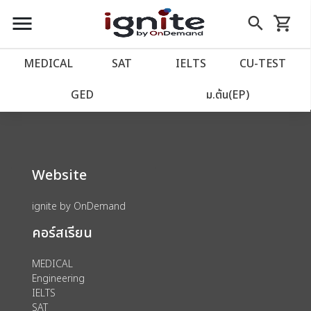
close
close
Skip
menu
search
shopping_cart
รถเข็น
to
Content
หน้าแรก
account_balance
MEDICAL
SAT
IELTS
CU‑TEST
We could not find anything for 80002040
เว็บไซต์อิกไนท์
power_settings_new
GED
ม.ต้น(EP)
โปรโมชั่น
local_offer
Website
วางแผนการเรียน
import_contacts
ignite by OnDemand
เข้าสู่ระบบ
account_circle
คอร์สเรียน
ลงทะเบียน
assignment
MEDICAL
Engineering
IELTS
SAT