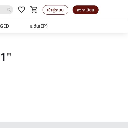
favorite_border
shopping_cart
รถเข็น
เข้าสู่ระบบ
ลงทะเบียน
GED
ม.ต้น(EP)
21"