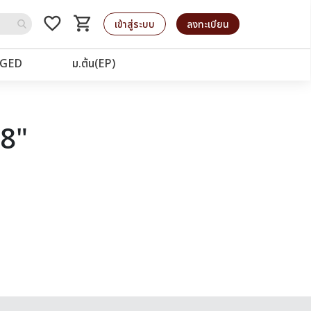
favorite_border
shopping_cart
รถเข็น
เข้าสู่ระบบ
ลงทะเบียน
GED
ม.ต้น(EP)
28"