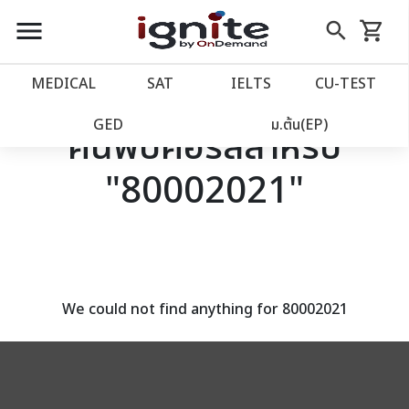
close
close
Skip
menu
search
shopping_cart
รถเข็น
to
Content
หน้าแรก
account_balance
MEDICAL
SAT
IELTS
CU‑TEST
เว็บไซต์อิกไนท์
power_settings_new
GED
ม.ต้น(EP)
ค้นพบคอร์สสำหรับ
"80002021"
โปรโมชั่น
local_offer
วางแผนการเรียน
import_contacts
เข้าสู่ระบบ
account_circle
We could not find anything for 80002021
ลงทะเบียน
assignment