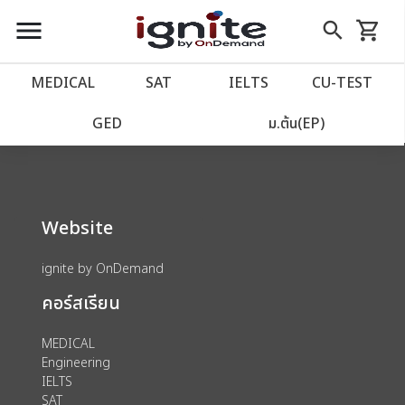
close
close
Skip
menu
search
shopping_cart
รถเข็น
to
Content
หน้าแรก
account_balance
MEDICAL
SAT
IELTS
CU‑TEST
We could not find anything for 80000725
เว็บไซต์อิกไนท์
power_settings_new
GED
ม.ต้น(EP)
โปรโมชั่น
local_offer
Website
วางแผนการเรียน
import_contacts
ignite by OnDemand
เข้าสู่ระบบ
account_circle
คอร์สเรียน
ลงทะเบียน
assignment
MEDICAL
Engineering
IELTS
SAT