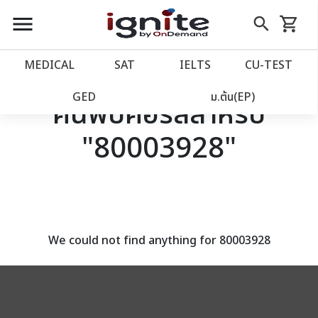
close
close
Skip
menu
search
shopping_cart
รถเข็น
to
Content
หน้าแรก
account_balance
MEDICAL
SAT
IELTS
CU‑TEST
เว็บไซต์อิกไนท์
power_settings_new
GED
ม.ต้น(EP)
ค้นพบคอร์สสำหรับ
"80003928"
โปรโมชั่น
local_offer
วางแผนการเรียน
import_contacts
เข้าสู่ระบบ
account_circle
We could not find anything for 80003928
ลงทะเบียน
assignment