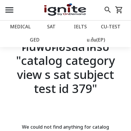
close
close
Skip
menu
search
shopping_cart
รถเข็น
to
Content
หน้าแรก
account_balance
MEDICAL
SAT
IELTS
CU‑TEST
เว็บไซต์อิกไนท์
power_settings_new
GED
ม.ต้น(EP)
ค้นพบคอร์สสำหรับ
"catalog category
โปรโมชั่น
local_offer
view s sat subject
วางแผนการเรียน
import_contacts
test id 379"
เข้าสู่ระบบ
account_circle
ลงทะเบียน
assignment
We could not find anything for catalog