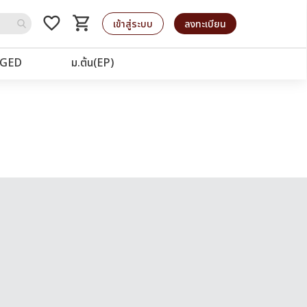
favorite_border
shopping_cart
รถเข็น
เข้าสู่ระบบ
ลงทะเบียน
GED
ม.ต้น(EP)