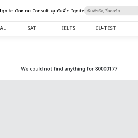
Skip
 Ignite
นัดหมาย Consult
คุยกับพี่ ๆ Ignite
to
Content
AL
SAT
IELTS
CU‑TEST
We could not find anything for 80000177