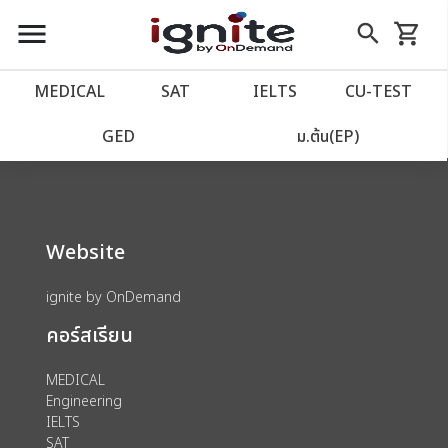
close
close
Skip
menu
search
shopping_cart
รถเข็น
to
Content
หน้าแรก
account_balance
MEDICAL
SAT
IELTS
CU‑TEST
We could not find anything for 80000177
เว็บไซต์อิกไนท์
power_settings_new
GED
ม.ต้น(EP)
โปรโมชั่น
local_offer
Website
วางแผนการเรียน
import_contacts
ignite by OnDemand
เข้าสู่ระบบ
account_circle
คอร์สเรียน
ลงทะเบียน
assignment
MEDICAL
Engineering
IELTS
SAT