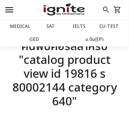
close
close
Skip
menu
search
shopping_cart
รถเข็น
to
Content
หน้าแรก
account_balance
MEDICAL
SAT
IELTS
CU‑TEST
เว็บไซต์อิกไนท์
power_settings_new
GED
ม.ต้น(EP)
ค้นพบคอร์สสำหรับ
"catalog product
โปรโมชั่น
local_offer
view id 19816 s
วางแผนการเรียน
import_contacts
80002144 category
เข้าสู่ระบบ
account_circle
640"
ลงทะเบียน
assignment