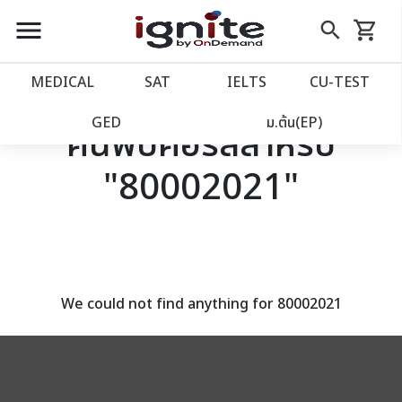
close
close
Skip
menu
search
shopping_cart
รถเข็น
to
Content
หน้าแรก
account_balance
MEDICAL
SAT
IELTS
CU‑TEST
เว็บไซต์อิกไนท์
power_settings_new
GED
ม.ต้น(EP)
ค้นพบคอร์สสำหรับ
"80002021"
โปรโมชั่น
local_offer
วางแผนการเรียน
import_contacts
เข้าสู่ระบบ
account_circle
We could not find anything for 80002021
ลงทะเบียน
assignment