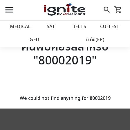
close
close
Skip
menu
search
shopping_cart
รถเข็น
to
Content
หน้าแรก
account_balance
MEDICAL
SAT
IELTS
CU‑TEST
เว็บไซต์อิกไนท์
power_settings_new
GED
ม.ต้น(EP)
ค้นพบคอร์สสำหรับ
"80002019"
โปรโมชั่น
local_offer
วางแผนการเรียน
import_contacts
เข้าสู่ระบบ
account_circle
We could not find anything for 80002019
ลงทะเบียน
assignment