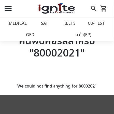
close
close
Skip
menu
search
shopping_cart
รถเข็น
to
Content
หน้าแรก
account_balance
MEDICAL
SAT
IELTS
CU‑TEST
เว็บไซต์อิกไนท์
power_settings_new
GED
ม.ต้น(EP)
ค้นพบคอร์สสำหรับ
"80002021"
โปรโมชั่น
local_offer
วางแผนการเรียน
import_contacts
เข้าสู่ระบบ
account_circle
We could not find anything for 80002021
ลงทะเบียน
assignment