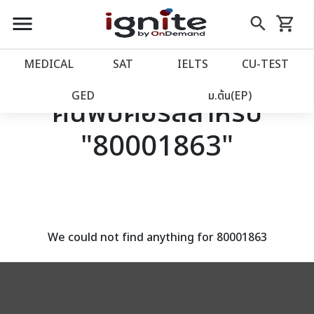
close
close
Skip
menu
search
shopping_cart
รถเข็น
to
Content
หน้าแรก
account_balance
MEDICAL
SAT
IELTS
CU‑TEST
เว็บไซต์อิกไนท์
power_settings_new
GED
ม.ต้น(EP)
ค้นพบคอร์สสำหรับ
"80001863"
โปรโมชั่น
local_offer
วางแผนการเรียน
import_contacts
เข้าสู่ระบบ
account_circle
We could not find anything for 80001863
ลงทะเบียน
assignment