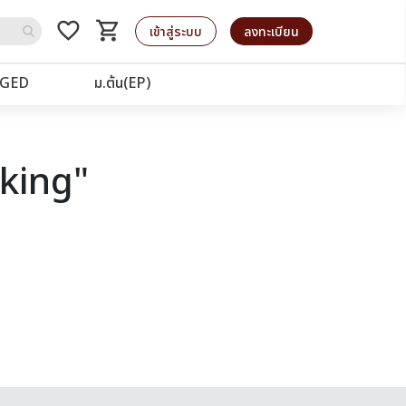
favorite_border
shopping_cart
รถเข็น
เข้าสู่ระบบ
ลงทะเบียน
GED
ม.ต้น(EP)
aking"