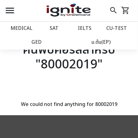
close
close
Skip
menu
search
shopping_cart
รถเข็น
to
Content
หน้าแรก
account_balance
MEDICAL
SAT
IELTS
CU‑TEST
เว็บไซต์อิกไนท์
power_settings_new
GED
ม.ต้น(EP)
ค้นพบคอร์สสำหรับ
"80002019"
โปรโมชั่น
local_offer
วางแผนการเรียน
import_contacts
เข้าสู่ระบบ
account_circle
We could not find anything for 80002019
ลงทะเบียน
assignment