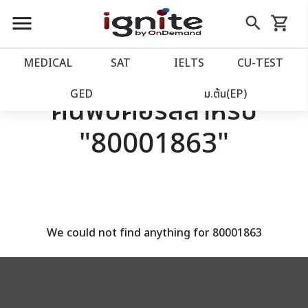
close
close
Skip
menu
search
shopping_cart
รถเข็น
to
Content
หน้าแรก
account_balance
MEDICAL
SAT
IELTS
CU‑TEST
เว็บไซต์อิกไนท์
power_settings_new
GED
ม.ต้น(EP)
ค้นพบคอร์สสำหรับ
"80001863"
โปรโมชั่น
local_offer
วางแผนการเรียน
import_contacts
เข้าสู่ระบบ
account_circle
We could not find anything for 80001863
ลงทะเบียน
assignment