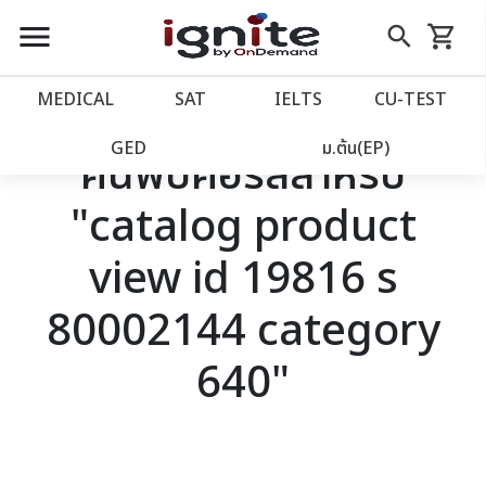
close
close
Skip
menu
search
shopping_cart
รถเข็น
to
Content
หน้าแรก
account_balance
MEDICAL
SAT
IELTS
CU‑TEST
เว็บไซต์อิกไนท์
power_settings_new
GED
ม.ต้น(EP)
ค้นพบคอร์สสำหรับ
"catalog product
โปรโมชั่น
local_offer
view id 19816 s
วางแผนการเรียน
import_contacts
80002144 category
เข้าสู่ระบบ
account_circle
640"
ลงทะเบียน
assignment