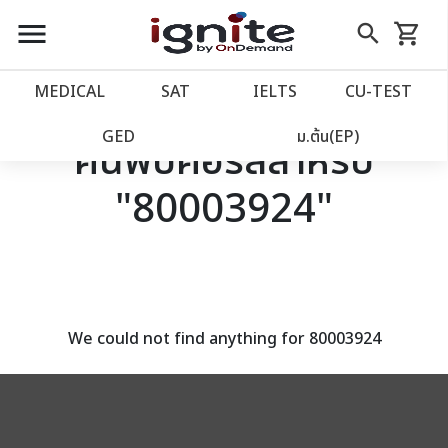
close
close
Skip
menu
search
shopping_cart
รถเข็น
to
Content
หน้าแรก
account_balance
MEDICAL
SAT
IELTS
CU‑TEST
เว็บไซต์อิกไนท์
power_settings_new
GED
ม.ต้น(EP)
ค้นพบคอร์สสำหรับ
"80003924"
โปรโมชั่น
local_offer
วางแผนการเรียน
import_contacts
เข้าสู่ระบบ
account_circle
We could not find anything for 80003924
ลงทะเบียน
assignment