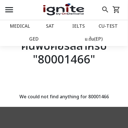
close
close
Skip
menu
search
shopping_cart
รถเข็น
to
Content
หน้าแรก
account_balance
MEDICAL
SAT
IELTS
CU‑TEST
เว็บไซต์อิกไนท์
power_settings_new
GED
ม.ต้น(EP)
ค้นพบคอร์สสำหรับ
"80001466"
โปรโมชั่น
local_offer
วางแผนการเรียน
import_contacts
เข้าสู่ระบบ
account_circle
We could not find anything for 80001466
ลงทะเบียน
assignment