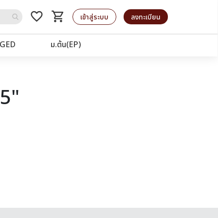
favorite_border
shopping_cart
รถเข็น
เข้าสู่ระบบ
ลงทะเบียน
GED
ม.ต้น(EP)
25"