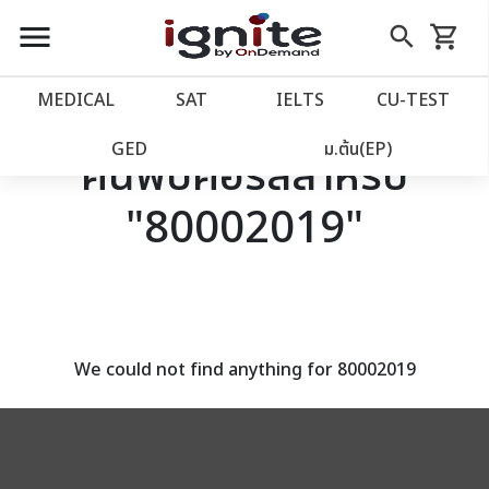
close
close
Skip
menu
search
shopping_cart
รถเข็น
to
Content
หน้าแรก
account_balance
MEDICAL
SAT
IELTS
CU‑TEST
เว็บไซต์อิกไนท์
power_settings_new
GED
ม.ต้น(EP)
ค้นพบคอร์สสำหรับ
"80002019"
โปรโมชั่น
local_offer
วางแผนการเรียน
import_contacts
เข้าสู่ระบบ
account_circle
We could not find anything for 80002019
ลงทะเบียน
assignment