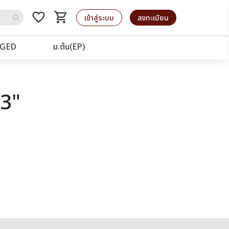
favorite_border
shopping_cart
รถเข็น
เข้าสู่ระบบ
ลงทะเบียน
GED
ม.ต้น(EP)
63"