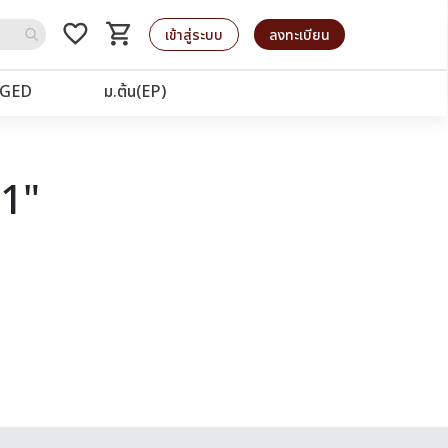
favorite_border
shopping_cart
รถเข็น
เข้าสู่ระบบ
ลงทะเบียน
GED
ม.ต้น(EP)
21"