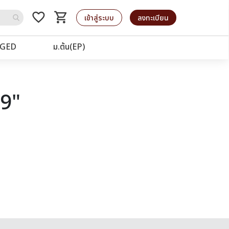
favorite_border
shopping_cart
รถเข็น
เข้าสู่ระบบ
ลงทะเบียน
GED
ม.ต้น(EP)
19"