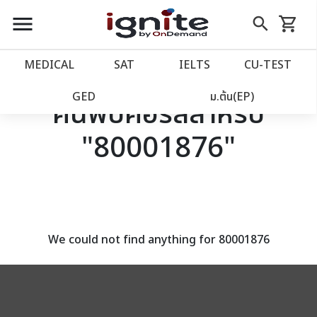
close
close
Skip
menu
search
shopping_cart
รถเข็น
to
Content
หน้าแรก
account_balance
MEDICAL
SAT
IELTS
CU‑TEST
เว็บไซต์อิกไนท์
power_settings_new
GED
ม.ต้น(EP)
ค้นพบคอร์สสำหรับ
"80001876"
โปรโมชั่น
local_offer
วางแผนการเรียน
import_contacts
เข้าสู่ระบบ
account_circle
We could not find anything for 80001876
ลงทะเบียน
assignment