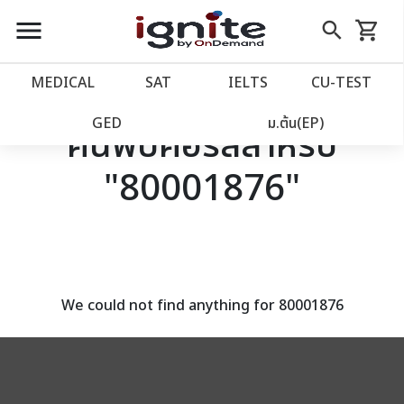
close
close
Skip
menu
search
shopping_cart
รถเข็น
to
Content
หน้าแรก
account_balance
MEDICAL
SAT
IELTS
CU‑TEST
เว็บไซต์อิกไนท์
power_settings_new
GED
ม.ต้น(EP)
ค้นพบคอร์สสำหรับ
"80001876"
โปรโมชั่น
local_offer
วางแผนการเรียน
import_contacts
เข้าสู่ระบบ
account_circle
We could not find anything for 80001876
ลงทะเบียน
assignment