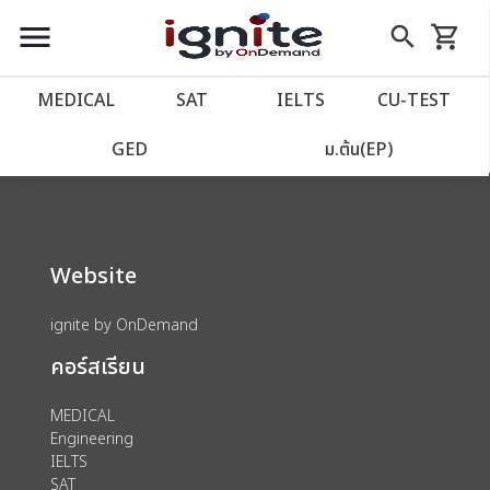
close
close
Skip
menu
search
shopping_cart
รถเข็น
to
Content
หน้าแรก
account_balance
MEDICAL
SAT
IELTS
CU‑TEST
We could not find anything for 80002770
เว็บไซต์อิกไนท์
power_settings_new
GED
ม.ต้น(EP)
โปรโมชั่น
local_offer
Website
วางแผนการเรียน
import_contacts
ignite by OnDemand
เข้าสู่ระบบ
account_circle
คอร์สเรียน
ลงทะเบียน
assignment
MEDICAL
Engineering
IELTS
SAT