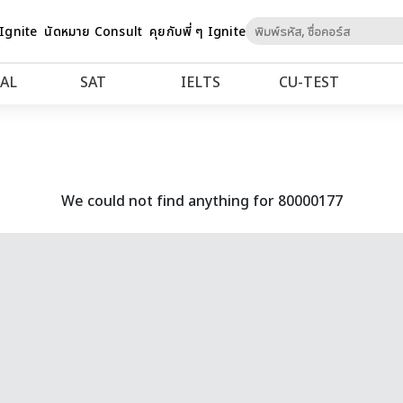
Skip
 Ignite
นัดหมาย Consult
คุยกับพี่ ๆ Ignite
to
Content
AL
SAT
IELTS
CU‑TEST
We could not find anything for 80000177