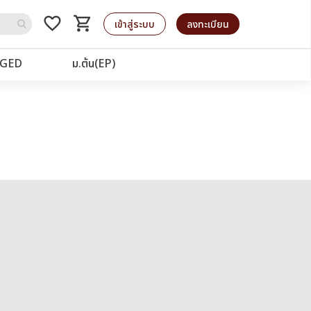
favorite_border
shopping_cart
รถเข็น
เข้าสู่ระบบ
ลงทะเบียน
GED
ม.ต้น(EP)