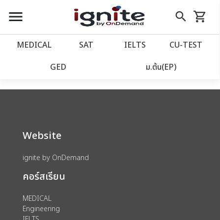
close
close
Skip
menu
search
shopping_cart
รถเข็น
to
Content
หน้าแรก
account_balance
MEDICAL
SAT
IELTS
CU‑TEST
We could not find anything for catalog
เว็บไซต์อิกไนท์
power_settings_new
GED
ม.ต้น(EP)
category view s sat subject test id 379
โปรโมชั่น
local_offer
วางแผนการเรียน
import_contacts
Website
เข้าสู่ระบบ
account_circle
ignite by OnDemand
คอร์สเรียน
ลงทะเบียน
assignment
MEDICAL
Engineering
IELTS