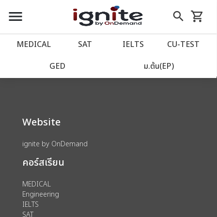
close
close
Skip
menu
search
shopping_cart
รถเข็น
to
Content
หน้าแรก
account_balance
MEDICAL
SAT
IELTS
CU‑TEST
We could not find anything for 80002040
เว็บไซต์อิกไนท์
power_settings_new
GED
ม.ต้น(EP)
โปรโมชั่น
local_offer
Website
วางแผนการเรียน
import_contacts
ignite by OnDemand
เข้าสู่ระบบ
account_circle
คอร์สเรียน
ลงทะเบียน
assignment
MEDICAL
Engineering
IELTS
SAT