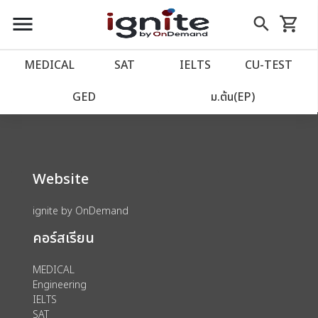
close
close
Skip
menu
search
shopping_cart
รถเข็น
to
Content
หน้าแรก
account_balance
MEDICAL
SAT
IELTS
CU‑TEST
We could not find anything for 80002040
เว็บไซต์อิกไนท์
power_settings_new
GED
ม.ต้น(EP)
โปรโมชั่น
local_offer
Website
วางแผนการเรียน
import_contacts
ignite by OnDemand
เข้าสู่ระบบ
account_circle
คอร์สเรียน
ลงทะเบียน
assignment
MEDICAL
Engineering
IELTS
SAT