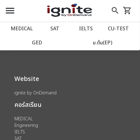
close
close
Skip
menu
search
shopping_cart
รถเข็น
to
Content
หน้าแรก
account_balance
MEDICAL
SAT
IELTS
CU‑TEST
We could not find anything for 80002021
เว็บไซต์อิกไนท์
power_settings_new
GED
ม.ต้น(EP)
โปรโมชั่น
local_offer
Website
วางแผนการเรียน
import_contacts
ignite by OnDemand
เข้าสู่ระบบ
account_circle
คอร์สเรียน
ลงทะเบียน
assignment
MEDICAL
Engineering
IELTS
SAT