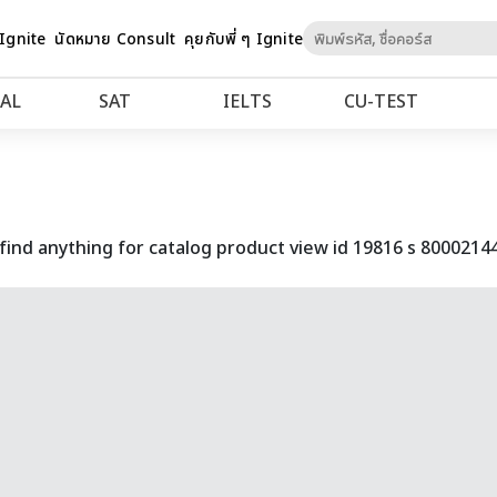
Skip
 Ignite
นัดหมาย Consult
คุยกับพี่ ๆ Ignite
to
Content
AL
SAT
IELTS
CU‑TEST
find anything for catalog product view id 19816 s 8000214