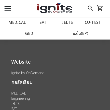
close
close
Skip
menu
search
shopping_cart
รถเข็น
to
Content
หน้าแรก
account_balance
MEDICAL
SAT
IELTS
CU‑TEST
We could not find anything for 80002125
เว็บไซต์อิกไนท์
power_settings_new
GED
ม.ต้น(EP)
โปรโมชั่น
local_offer
Website
วางแผนการเรียน
import_contacts
ignite by OnDemand
เข้าสู่ระบบ
account_circle
คอร์สเรียน
ลงทะเบียน
assignment
MEDICAL
Engineering
IELTS
SAT