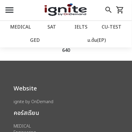
close
close
Skip
menu
search
shopping_cart
รถเข็น
to
Content
หน้าแรก
account_balance
MEDICAL
SAT
IELTS
CU‑TEST
We could not find anything for catalog
เว็บไซต์อิกไนท์
power_settings_new
GED
ม.ต้น(EP)
product view id 19816 s 80002144 category
640
โปรโมชั่น
local_offer
วางแผนการเรียน
import_contacts
Website
เข้าสู่ระบบ
account_circle
ignite by OnDemand
ลงทะเบียน
assignment
คอร์สเรียน
MEDICAL