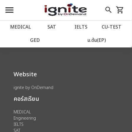
close
close
Skip
menu
search
shopping_cart
รถเข็น
to
Content
หน้าแรก
account_balance
MEDICAL
SAT
IELTS
CU‑TEST
We could not find anything for 80000179
เว็บไซต์อิกไนท์
power_settings_new
GED
ม.ต้น(EP)
โปรโมชั่น
local_offer
Website
วางแผนการเรียน
import_contacts
ignite by OnDemand
เข้าสู่ระบบ
account_circle
คอร์สเรียน
ลงทะเบียน
assignment
MEDICAL
Engineering
IELTS
SAT