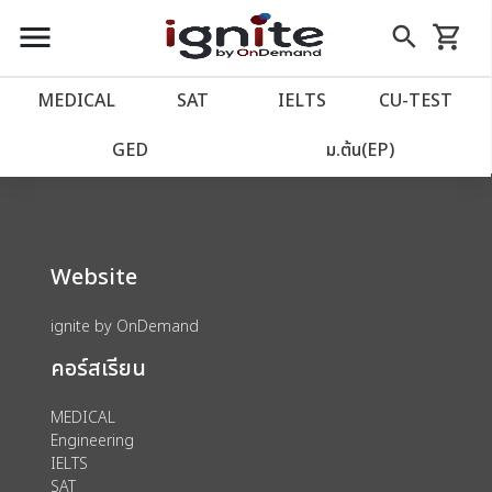
close
close
Skip
menu
search
shopping_cart
รถเข็น
to
Content
หน้าแรก
account_balance
MEDICAL
SAT
IELTS
CU‑TEST
We could not find anything for 80000179
เว็บไซต์อิกไนท์
power_settings_new
GED
ม.ต้น(EP)
โปรโมชั่น
local_offer
Website
วางแผนการเรียน
import_contacts
ignite by OnDemand
เข้าสู่ระบบ
account_circle
คอร์สเรียน
ลงทะเบียน
assignment
MEDICAL
Engineering
IELTS
SAT