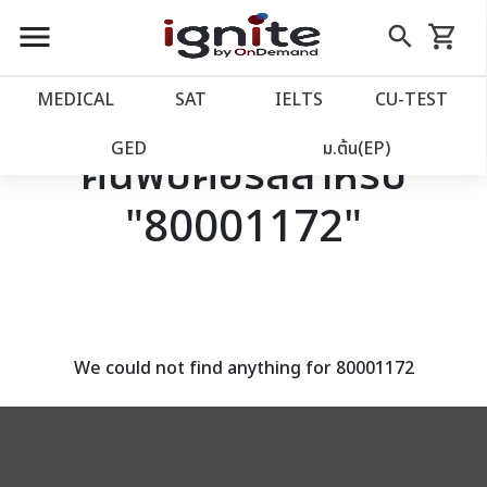
close
close
Skip
menu
search
shopping_cart
รถเข็น
to
Content
หน้าแรก
account_balance
MEDICAL
SAT
IELTS
CU‑TEST
เว็บไซต์อิกไนท์
power_settings_new
GED
ม.ต้น(EP)
ค้นพบคอร์สสำหรับ
"80001172"
โปรโมชั่น
local_offer
วางแผนการเรียน
import_contacts
เข้าสู่ระบบ
account_circle
We could not find anything for 80001172
ลงทะเบียน
assignment