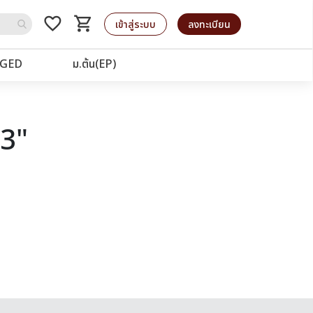
favorite_border
shopping_cart
รถเข็น
เข้าสู่ระบบ
ลงทะเบียน
GED
ม.ต้น(EP)
63"