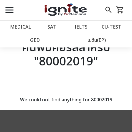
close
close
Skip
menu
search
shopping_cart
รถเข็น
to
Content
หน้าแรก
account_balance
MEDICAL
SAT
IELTS
CU‑TEST
เว็บไซต์อิกไนท์
power_settings_new
GED
ม.ต้น(EP)
ค้นพบคอร์สสำหรับ
"80002019"
โปรโมชั่น
local_offer
วางแผนการเรียน
import_contacts
เข้าสู่ระบบ
account_circle
We could not find anything for 80002019
ลงทะเบียน
assignment