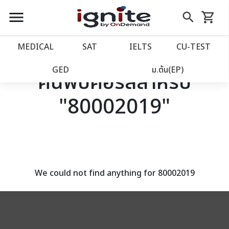
close
close
Skip
menu
search
shopping_cart
รถเข็น
to
Content
หน้าแรก
account_balance
MEDICAL
SAT
IELTS
CU‑TEST
เว็บไซต์อิกไนท์
power_settings_new
GED
ม.ต้น(EP)
ค้นพบคอร์สสำหรับ
"80002019"
โปรโมชั่น
local_offer
วางแผนการเรียน
import_contacts
เข้าสู่ระบบ
account_circle
We could not find anything for 80002019
ลงทะเบียน
assignment