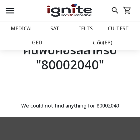
close
close
Skip
menu
search
shopping_cart
รถเข็น
to
Content
หน้าแรก
account_balance
MEDICAL
SAT
IELTS
CU‑TEST
เว็บไซต์อิกไนท์
power_settings_new
GED
ม.ต้น(EP)
ค้นพบคอร์สสำหรับ
"80002040"
โปรโมชั่น
local_offer
วางแผนการเรียน
import_contacts
เข้าสู่ระบบ
account_circle
We could not find anything for 80002040
ลงทะเบียน
assignment