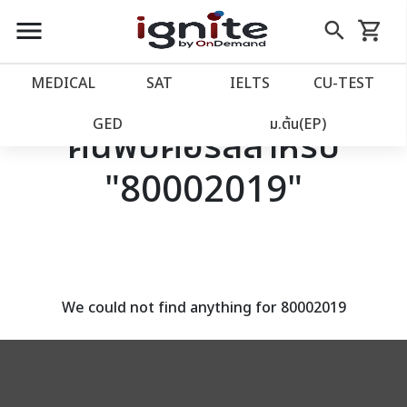
close
close
Skip
menu
search
shopping_cart
รถเข็น
to
Content
หน้าแรก
account_balance
MEDICAL
SAT
IELTS
CU‑TEST
เว็บไซต์อิกไนท์
power_settings_new
GED
ม.ต้น(EP)
ค้นพบคอร์สสำหรับ
"80002019"
โปรโมชั่น
local_offer
วางแผนการเรียน
import_contacts
เข้าสู่ระบบ
account_circle
We could not find anything for 80002019
ลงทะเบียน
assignment