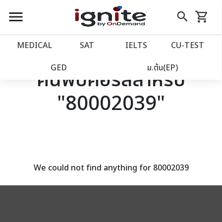
close
close
Skip
menu
search
shopping_cart
รถเข็น
to
Content
หน้าแรก
account_balance
MEDICAL
SAT
IELTS
CU‑TEST
เว็บไซต์อิกไนท์
power_settings_new
GED
ม.ต้น(EP)
ค้นพบคอร์สสำหรับ
"80002039"
โปรโมชั่น
local_offer
วางแผนการเรียน
import_contacts
เข้าสู่ระบบ
account_circle
We could not find anything for 80002039
ลงทะเบียน
assignment