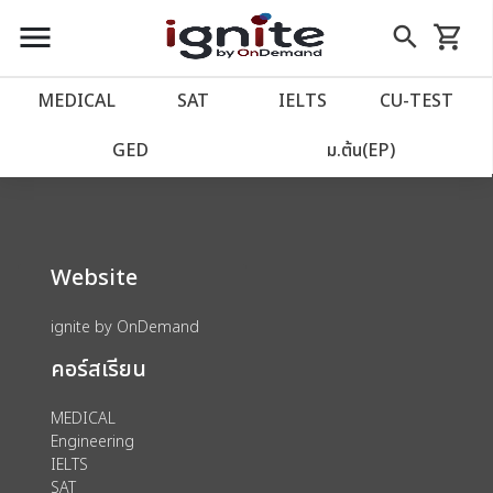
close
close
Skip
menu
search
shopping_cart
รถเข็น
to
Content
หน้าแรก
account_balance
MEDICAL
SAT
IELTS
CU‑TEST
We could not find anything for 80002125
เว็บไซต์อิกไนท์
power_settings_new
GED
ม.ต้น(EP)
โปรโมชั่น
local_offer
Website
วางแผนการเรียน
import_contacts
ignite by OnDemand
เข้าสู่ระบบ
account_circle
คอร์สเรียน
ลงทะเบียน
assignment
MEDICAL
Engineering
IELTS
SAT