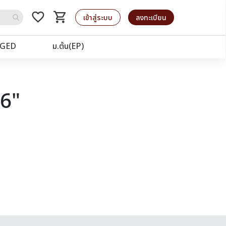
favorite_border
shopping_cart
รถเข็น
เข้าสู่ระบบ
ลงทะเบียน
GED
ม.ต้น(EP)
76"