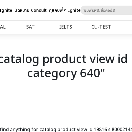
Skip
 Ignite
นัดหมาย Consult
คุยกับพี่ ๆ Ignite
to
Content
AL
SAT
IELTS
CU‑TEST
"catalog product view i
category 640"
find anything for catalog product view id 19816 s 8000214