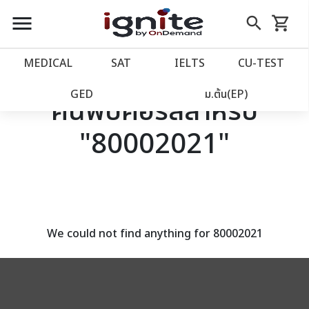
close
close
Skip
menu
search
shopping_cart
รถเข็น
to
Content
หน้าแรก
account_balance
MEDICAL
SAT
IELTS
CU‑TEST
เว็บไซต์อิกไนท์
power_settings_new
GED
ม.ต้น(EP)
ค้นพบคอร์สสำหรับ
"80002021"
โปรโมชั่น
local_offer
วางแผนการเรียน
import_contacts
เข้าสู่ระบบ
account_circle
We could not find anything for 80002021
ลงทะเบียน
assignment