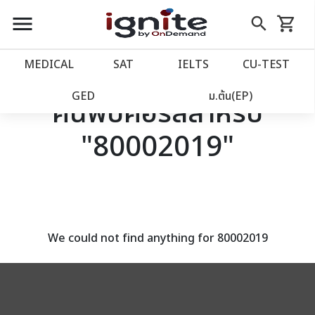
close
close
Skip
menu
search
shopping_cart
รถเข็น
to
Content
หน้าแรก
account_balance
MEDICAL
SAT
IELTS
CU‑TEST
เว็บไซต์อิกไนท์
power_settings_new
GED
ม.ต้น(EP)
ค้นพบคอร์สสำหรับ
"80002019"
โปรโมชั่น
local_offer
วางแผนการเรียน
import_contacts
เข้าสู่ระบบ
account_circle
We could not find anything for 80002019
ลงทะเบียน
assignment